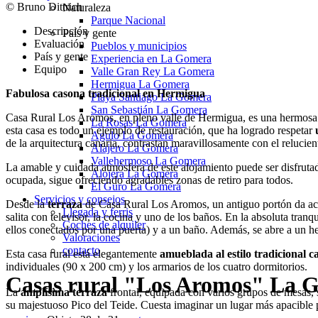
© Bruno Dittrich
Naturaleza
Parque Nacional
Descripción
País y gente
Evaluación
Pueblos y municipios
País y gente
Experiencia en La Gomera
Equipo
Valle Gran Rey La Gomera
Hermigua La Gomera
Fabulosa casona tradicional en Hermigua
Playa Santiago La Gomera
San Sebastián La Gomera
Casa Rural Los Aromos, en pleno valle de Hermigua, es una hermos
La Rosas La Gomera
esta casa es todo un ejemplo de restauración, que ha logrado respetar
Agulo La Gomera
de la arquitectura canaria, contrastan maravillosamente con el relucie
Alajero La Gomera
Vallehermoso La Gomera
La amable y cuidada atmósfera de este alojamiento puede ser disfruta
Alojera La Gomera
ocupada, sigue ofreciendo agradables zonas de retiro para todos.
El Guro La Gomera
Servicios y consejos
Desde la
terraza
de Casa Rural Los Aromos, un antiguo portón da acc
Llegada y ferris
salita con televisor, la cocina y uno de los baños. En la absoluta tranq
Coches de alquiler
ellos conectados por una puerta) y a un baño. Además, se abre a un h
Valoraciones
contacto
Esta casa rural está elegantemente
amueblada al estilo tradicional c
individuales (90 x 200 cm) y los armarios de los cuatro dormitorios.
Casas rural "Los Aromos" La 
La
amplísima terraza
frontal, equipada con varios grupos de mesas, s
su majestuoso Pico del Teide. Cuesta imaginar un lugar más apacible pa