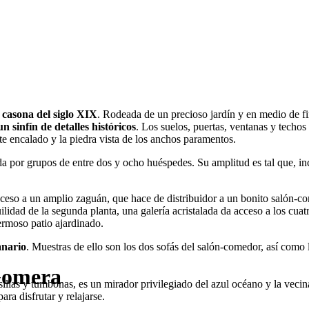
a
casona del siglo XIX
. Rodeada de un precioso jardín y en medio de fi
un sinfín de detalles históricos
. Los suelos, puertas, ventanas y techos
nte encalado y la piedra vista de los anchos paramentos.
da por grupos de entre dos y ocho huéspedes. Su amplitud es tal que, 
eso a un amplio zaguán, que hace de distribuidor a un bonito salón-c
uilidad de la segunda planta, una galería acristalada da acceso a los cua
ermoso patio ajardinado.
anario
. Muestras de ello son los dos sofás del salón-comedor, así como
Gomera
illas y tumbonas, es un mirador privilegiado del azul océano y la vecina
ra disfrutar y relajarse.