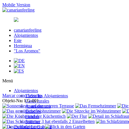
Mobile Version
canarianfeeling
Alojamientos
Este
Hermigua
"Los Aromos"
Menü
Alojamientos
Marcar como favorito
Todos los Alojamientos
Objekt-Nr.: LG-001
Casas rurales
Apartamentos
Estudios
Hoteles
Solicitar
Explorar La Gomera