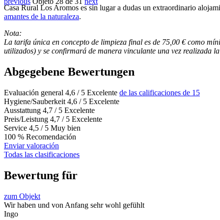
previous
Objeto 28 de 31
next
Casa Rural Los Aromos es sin lugar a dudas un extraordinario alojam
amantes de la naturaleza
.
Nota:
La tarifa única en concepto de limpieza final es de 75,00 € como m
utilizados) y se confirmará de manera vinculante una vez realizada la
Abgegebene Bewertungen
Evaluación general
4,6
/
5
Excelente
de las calificaciones de 15
Hygiene/Sauberkeit
4,6
/
5
Excelente
Ausstattung
4,7
/
5
Excelente
Preis/Leistung
4,7
/
5
Excelente
Service
4,5
/
5
Muy bien
100
%
Recomendación
Enviar valoración
Todas las clasificaciones
Bewertung für
zum Objekt
Wir haben und von Anfang sehr wohl gefühlt
Ingo