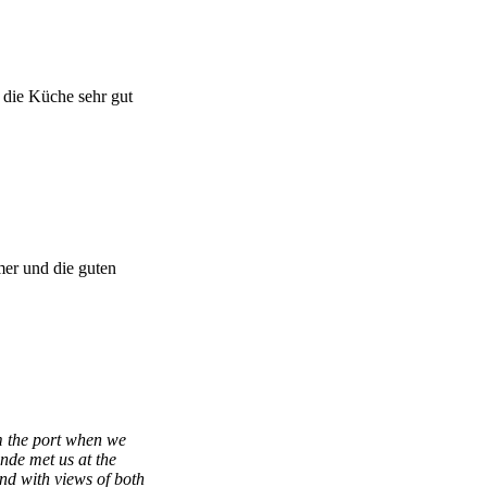
 die Küche sehr gut
mer und die guten
om the port when we
nde met us at the
nd with views of both