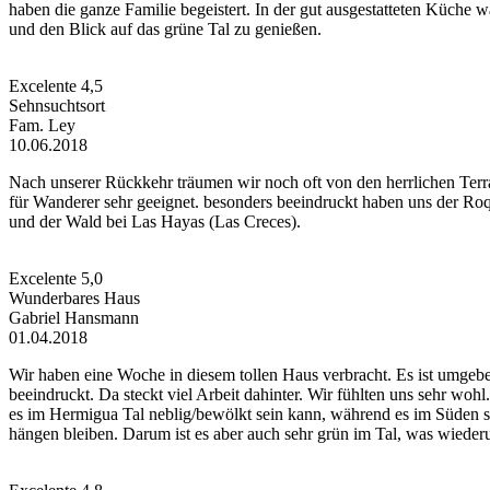
haben die ganze Familie begeistert. In der gut ausgestatteten Küche w
und den Blick auf das grüne Tal zu genießen.
Excelente
4,5
Sehnsuchtsort
Fam. Ley
10.06.2018
Nach unserer Rückkehr träumen wir noch oft von den herrlichen Ter
für Wanderer sehr geeignet. besonders beeindruckt haben uns der Ro
und der Wald bei Las Hayas (Las Creces).
Excelente
5,0
Wunderbares Haus
Gabriel Hansmann
01.04.2018
Wir haben eine Woche in diesem tollen Haus verbracht. Es ist umgebe
beeindruckt. Da steckt viel Arbeit dahinter. Wir fühlten uns sehr wohl.
es im Hermigua Tal neblig/bewölkt sein kann, während es im Süden 
hängen bleiben. Darum ist es aber auch sehr grün im Tal, was wiederu