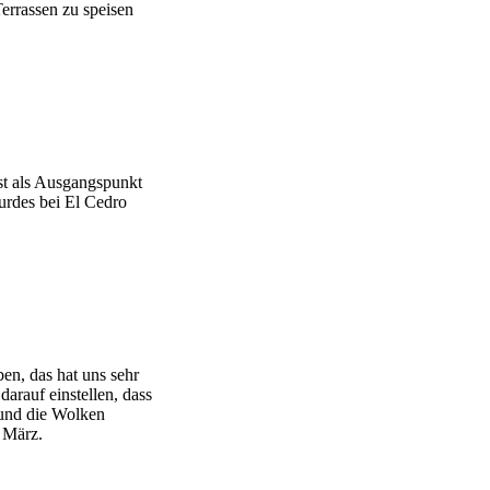
Terrassen zu speisen
st als Ausgangspunkt
urdes bei El Cedro
en, das hat uns sehr
darauf einstellen, dass
 und die Wolken
m März.