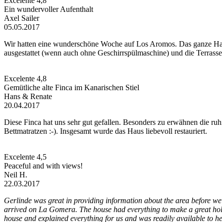
Excelente
4,8
Ein wundervoller Aufenthalt
Axel Sailer
05.05.2017
Wir hatten eine wunderschöne Woche auf Los Aromos. Das ganze Haus i
ausgestattet (wenn auch ohne Geschirrspülmaschine) und die Terrasse
Excelente
4,8
Gemütliche alte Finca im Kanarischen Stiel
Hans & Renate
20.04.2017
Diese Finca hat uns sehr gut gefallen. Besonders zu erwähnen die ru
Bettmatratzen :-). Insgesamt wurde das Haus liebevoll restauriert.
Excelente
4,5
Peaceful and with views!
Neil H.
22.03.2017
Gerlinde was great in providing information about the area before we 
arrived on La Gomera. The house had everything to make a great holid
house and explained everything for us and was readily available to h