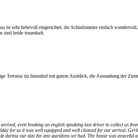
st sehr liebevoll eingerichtet, die Schlafzimmer einfach wundervoll,
n sind beide traumhaft.
hige Terrasse im Innenhof mit gutem Ausblick, die Ausstattung der Zim
arrived, even booking an english speaking taxi driver to collect us fr
ay for us it was well equipped and well cleaned for our arrival. Gerli
elp during our stay for any questions we had. The house was peaceful a