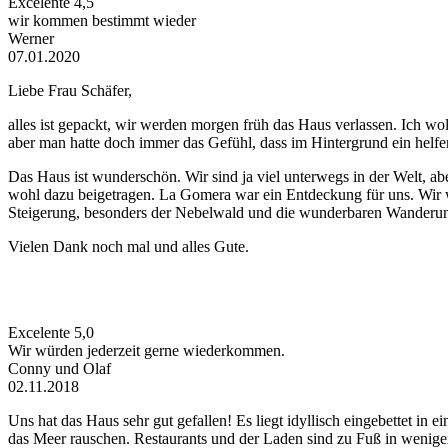
Excelente
4,5
wir kommen bestimmt wieder
Werner
07.01.2020
Liebe Frau Schäfer,
alles ist gepackt, wir werden morgen früh das Haus verlassen. Ich wo
aber man hatte doch immer das Gefühl, dass im Hintergrund ein helfe
Das Haus ist wunderschön. Wir sind ja viel unterwegs in der Welt, abe
wohl dazu beigetragen. La Gomera war ein Entdeckung für uns. Wir w
Steigerung, besonders der Nebelwald und die wunderbaren Wanderu
Vielen Dank noch mal und alles Gute.
Excelente
5,0
Wir würden jederzeit gerne wiederkommen.
Conny und Olaf
02.11.2018
Uns hat das Haus sehr gut gefallen! Es liegt idyllisch eingebettet in
das Meer rauschen. Restaurants und der Laden sind zu Fuß in wenigen