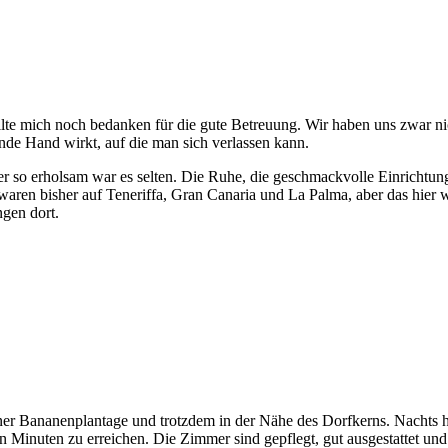
llte mich noch bedanken für die gute Betreuung. Wir haben uns zwar ni
nde Hand wirkt, auf die man sich verlassen kann.
r so erholsam war es selten. Die Ruhe, die geschmackvolle Einrichtung, 
aren bisher auf Teneriffa, Gran Canaria und La Palma, aber das hier 
ngen dort.
 einer Bananenplantage und trotzdem in der Nähe des Dorfkerns. Nachts 
 Minuten zu erreichen. Die Zimmer sind gepflegt, gut ausgestattet un