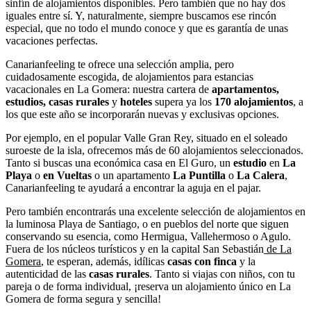
sinfín de alojamientos disponibles. Pero también que no hay dos
iguales entre sí. Y, naturalmente, siempre buscamos ese rincón
especial, que no todo el mundo conoce y que es garantía de unas
vacaciones perfectas.
Canarianfeeling te ofrece una selección amplia, pero
cuidadosamente escogida, de alojamientos para estancias
vacacionales en La Gomera: nuestra cartera de
apartamentos
,
estudios
,
casas rurales
y
hoteles
supera ya los
170 alojamientos
, a
los que este año se incorporarán nuevas y exclusivas opciones.
Por ejemplo, en el popular Valle Gran Rey, situado en el soleado
suroeste de la isla, ofrecemos más de 60 alojamientos seleccionados.
Tanto si buscas una económica casa en El Guro, un
estudio
en
La
Playa
o
en Vueltas
o un apartamento
La Puntilla
o
La Calera
,
Canarianfeeling te ayudará a encontrar la aguja en el pajar.
Pero también encontrarás una excelente selección de alojamientos en
la luminosa Playa de Santiago, o en pueblos del norte que siguen
conservando su esencia, como Hermigua, Vallehermoso o Agulo.
Fuera de los núcleos turísticos y en la capital San Sebastián
de La
Gomera
, te esperan, además, idílicas
casas con finca
y la
autenticidad de las
casas rurales
. Tanto si viajas con niños, con tu
pareja o de forma individual, ¡reserva un alojamiento único en La
Gomera de forma segura y sencilla!